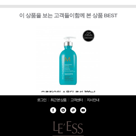
이 상품을 보는 고객들이함께 본 상품 BEST
무딩 로션 300ml
모로칸오일 스무딩 로션 300ml
모로칸오일 스무딩 
로그인
최근 본 상품
고객센터
지사안내