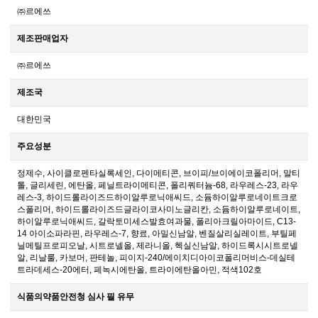
㈜르에쓰
제조판매업자
㈜르에쓰
제조국
대한민국
주요성분
정제수, 사이클로펜타실록세인, 다이메티콘, 브이피/브이에이코폴리머, 말티
톨, 글리세린, 에탄올, 페닐트라이메티콘, 폴리쿼터늄-68, 라우레스-23, 라우
레스-3, 하이드롤라이즈드하이알루로닉애씨드, 소듐하이알루로네이트크로
스폴리머, 하이드롤라이즈드글라이코사미노글리칸, 소듐하이알루로네이트,
하이알루로닉애씨드, 갈락토미세스발효여과물, 폴리아크릴아마이드, C13-
14 아이소파라핀, 라우레스-7, 향료, 아밀신남알, 벤질살리실레이트, 부틸페
닐메틸프로피오날, 시트로넬올, 제라니올, 헥실신남알, 하이드록시시트로넬
알, 리날룰, 카보머, 판테놀, 피이지-240/에이치디아이코폴리머비스-데실테
트라데세스-20에터, 페녹시에탄올, 트라이에탄올아민, 적색102호
식품의약품안전청 심사 필 유무