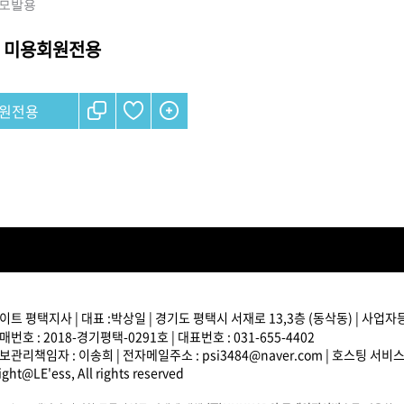
 모발용
미용회원전용
브러쉬
아이롱기
모로칸오일 트리트먼트
매직기
원전용
지날 125ml
드라이어
미용회원전용
트 평택지사 | 대표 :박상일 | 경기도 평택시 서재로 13,3층 (동삭동) | 사업자등록
ATS 스타일뮤즈 리페어
번호 : 2018-경기평택-0291호 | 대표번호 : 031-655-4402
림 150ml
관리책임자 : 이송희 | 전자메일주소 : psi3484@naver.com | 호스팅 서비
13,000원
ght@LE'ess, All rights reserved