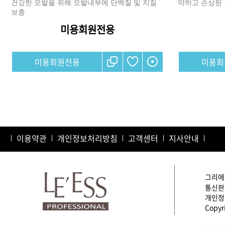
건강한 모발을 위해 모발내부에 단백질 및 지질
약하고 손상된
보충
미용회원전용
샴푸
컨디셔너
미용회원전용
미용회
트리트먼트
토닉
세럼
오일
에센셜
이용약관
개인정보처리방침
스타일링
고객센터
지사안내
그리에이
통신판매
개인정보
Copyri