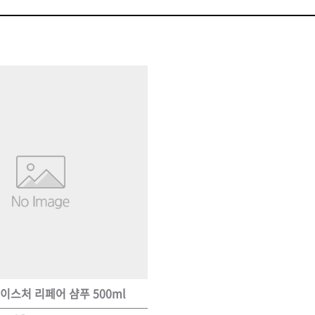
볼륨 라인
스무드 라인
텍스처
컬 라인
스타일링 라인
피니시 라인
컬러
브러시
이스처 리페어 샴푸 500ml