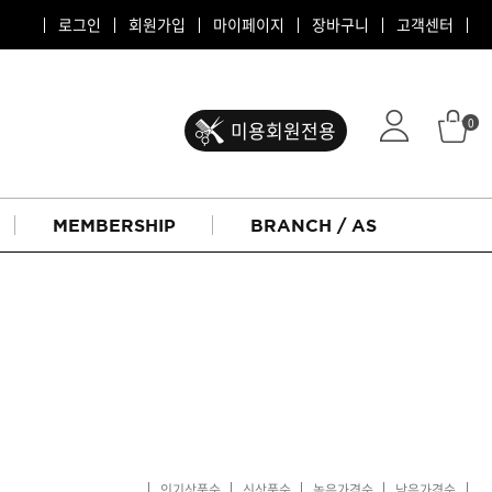
로그인
회원가입
마이페이지
장바구니
고객센터
0
미용회원전용
MEMBERSHIP
BRANCH / AS
ATS 퍼스티지
리버시
인기상품순
신상품순
높은가격순
낮은가격순