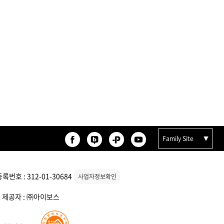
 오리
모로칸오일 보어 브러시
78,000원
Family Site
번호 : 312-01-30684
사업자정보확인
 컬크
ATS 스타일뮤즈 리액션 오일
120ml
스 제공자 : ㈜아이보스
30,000원