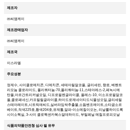
제조자
㈜씨앰케이
제조판매업자
㈜씨앰케이
제조국
이스라엘
주요성분
정제수, 사이클로메치콘, 디메치콘, 세테아릴알코올, 글리세린, 향료, 베헨트
리모늄 클로라이드, 폴리쿼터늄-70,폴리쿼터늄-11,스테아레스-2,페녹시에
탄올,아르간트리커넬오일, 디프로필렌글라이콜, 올레스-10, 이소프로필알코
올,클로페네신,카프릴릴글라이콜,하이드로제네이티드식물성오일,글리세릴
스테아레이트,시트릭애씨드,실버라임싹추출물,소듐벤조에이트,소타귬소르
베이트,적색225호,황색204호,유제톨,알파-이소메칠이오논, 리날룰하이드록
시이소헥실, 3-사이 클로헥센카복스알데하이드, 부틸페닐 메칠프로피오날
식품의약품안전청 심사 필 유무