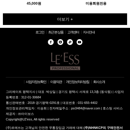
45,000원
미용회원전용
더보기 +
로그인
최근 본 상품
고객센터
지사안내
사업자정보확인
이용약관
개인정보처리방침
회사소개
그리에이트 평택지사 | 대표 :박상일 | 경기도 평택시 서재로 13,3층 (동삭동) | 사업자
등록번호 : 312-01-30684
통신판매번호 : 2018-경기평택-0291호 | 대표번호 : 031-655-4402
개인정보관리책임자 : 이송희 | 전자메일주소 : psi3484@naver.com | 호스팅 서비스
제공자 : ㈜아이보스
Copyright@LE'ess, All rights reserved
(주)르에쓰는 고객님의 안전한 무통장입금 거래에 대해
(주)NHNKCP의 구매안전서