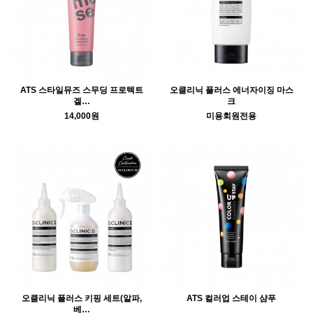
ATS 스타일뮤즈 스무딩 프로텍트
오클리닉 플러스 에너자이징 마스
겔…
크
14,000원
미용회원전용
오클리닉 플러스 키핑 세트(알파,
ATS 컬러업 스테이 샴푸
베…