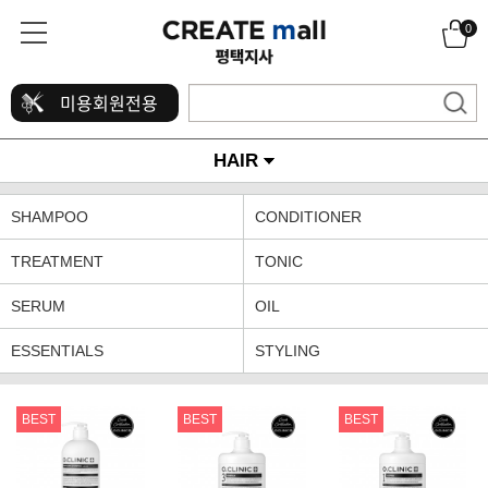
0
미용회원전용
HAIR
SHAMPOO
CONDITIONER
TREATMENT
TONIC
SERUM
OIL
ESSENTIALS
STYLING
BEST
BEST
BEST