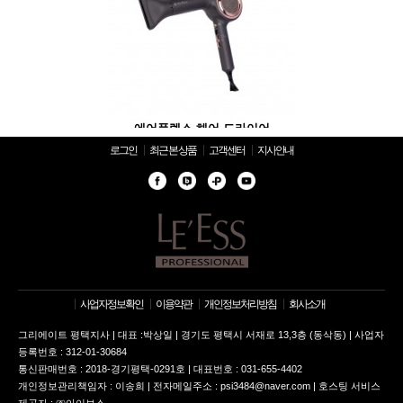
 헤어 드라이어
에어플렉스 헤어 드라이어
에어플렉스 헤
로그인
최근 본 상품
고객센터
지사안내
사업자정보확인
이용약관
개인정보처리방침
회사소개
그리에이트 평택지사 | 대표 :박상일 | 경기도 평택시 서재로 13,3층 (동삭동) | 사업자
등록번호 : 312-01-30684
통신판매번호 : 2018-경기평택-0291호 | 대표번호 : 031-655-4402
개인정보관리책임자 : 이송희 | 전자메일주소 : psi3484@naver.com | 호스팅 서비스
제공자 : ㈜아이보스