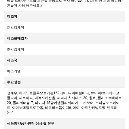
타올 드라이한 모발 모근을 중심으로 분사 하여줍니다. (사용 전 제형 특성상
흔들어 사용 해주세요.)
제조자
㈜씨앰케이
제조판매업자
㈜씨앰케이
제조국
이스라엘
주요성분
정제수, 하이드로플루오로카본152에이, 다이메틸에터, 브이피/브이에이코
폴리머, 피브이피, 페녹시에탄올, 피피지-5-세테스-20, 향료, 폴리소르베이트
20, 폴리쿼터늄-7, 피이지-45팜커넬글리세라이드, 카보머, 포타슘소르베이
트, 아미노메틸프로판올, 테트라소듐이디티에이, 아르간커넬오일, 벤조페
논-4
식품의약품안전청 심사 필 유무