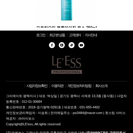
마이징 무스 250ml
모로칸오일 볼류마이징 무스 250ml
모로칸오일 볼류마이징
로그인
최근 본 상품
고객센터
지사안내
사업자정보확인
이용약관
개인정보처리방침
회사소개
그리에이트 평택지사 | 대표 :박상일 | 경기도 평택시 서재로 13,3층 (동삭동) | 사업자
등록번호 : 312-01-30684
통신판매번호 : 2018-경기평택-0291호 | 대표번호 : 031-655-4402
개인정보관리책임자 : 이송희 | 전자메일주소 : psi3484@naver.com | 호스팅 서비스
제공자 : ㈜아이보스
Copyright@LE'ess, All rights reserved
(주)르에쓰는 고객님의 안전한 무통장입금 거래에 대해
(주)NHNKCP의 구매안전서