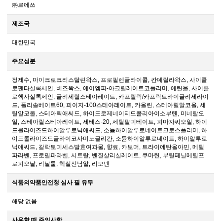
㈜르에쓰
제조국
대한민국
주요성분
정제수, 마이크로크리스탈린왁스, 프로필렌글라이콜, 칸데릴라왁스, 사이클
로펜타실록세인, 비즈왁스, 에이엠피-아크릴레이트코폴리머, 에탄올, 사이클
로헥사실록세인, 글리세릴스테아레이트, 카프릴릭/카프릭트라이글리세라이
드, 폴리솔베이트60, 피이지-100스테아레이트, 카올린, 스테아릴알코올, 세
틸알코올, 스테아릭애씨드, 하이드로제네이티드폴리아이소부텐, 미네랄오
일, 스테아릴스테아레이트, 세테스-20, 세틸팔미테이트, 피마자씨오일, 하이
드롤라이즈드하이알루로닉애씨드, 소듐하이알루로네이트크로스폴리머, 하
이드롤라이즈드글라이코사미노글리칸, 소듐하이알루로네이트, 하이알루로
닉애씨드, 갈락토미세스발효여과물, 향료, 카보머, 트라이에탄올아민, 메틸
파라벤, 프로필파라벤, 시트랄, 벤질살리실레이트, 쿠마린, 부틸페닐메틸프
로피오날, 리날룰, 헥실신남알, 리모넨
식품의약품안전청 심사 필 유무
해당 없음
사용할 때 주의사항