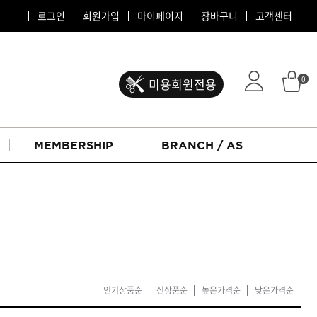
로그인
회원가입
마이페이지
장바구니
고객센터
0
미용회원전용
MEMBERSHIP
BRANCH / AS
인기상품순
신상품순
높은가격순
낮은가격순
ATS 퍼스티지
리버시