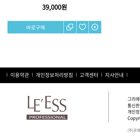
39,000원
샴푸
컨디셔너
트리트먼트
토닉
세럼
오일
이용약관
개인정보처리방침
고객센터
지사안내
에센셜
스타일링
그리에이
통신판매
개인정보
Copyri
(주)르