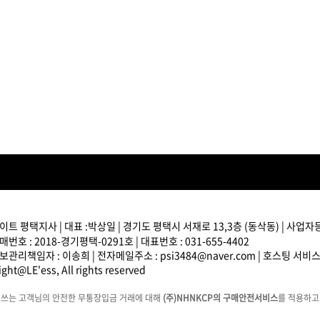
브러쉬
아이롱기
모로칸오일 트리트먼트
매직기
지날 125ml
드라이어
미용회원전용
트 평택지사 | 대표 :박상일 | 경기도 평택시 서재로 13,3층 (동삭동) | 사업자등록
번호 : 2018-경기평택-0291호 | 대표번호 : 031-655-4402
관리책임자 : 이송희 | 전자메일주소 : psi3484@naver.com | 호스팅 서비
ATS 스타일뮤즈 리페어
ght@LE'ess, All rights reserved
림 150ml
13,000원
에쓰는 고객님의 안전한 무통장입금 거래에 대해
(주)NHNKCP의 구매안전서비스
를 적용하고