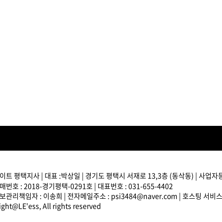
브러쉬
아이롱기
모로칸오일 트리트먼트
매직기
지날 125ml
드라이어
미용회원전용
트 평택지사 | 대표 :박상일 | 경기도 평택시 서재로 13,3층 (동삭동) | 사업자등록
ATS 스타일뮤즈 리페어
번호 : 2018-경기평택-0291호 | 대표번호 : 031-655-4402
림 150ml
관리책임자 : 이송희 | 전자메일주소 : psi3484@naver.com | 호스팅 서비
13,000원
ght@LE'ess, All rights reserved