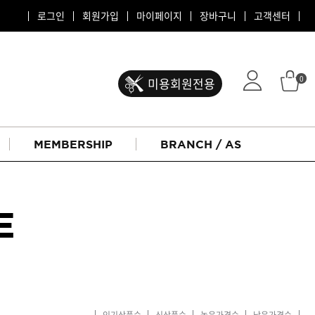
로그인
회원가입
마이페이지
장바구니
고객센터
0
미용회원전용
MEMBERSHIP
BRANCH / AS
E
ATS 퍼스티지
리버시
인기상품순
신상품순
높은가격순
낮은가격순