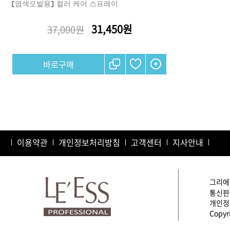
[염색모발용] 컬러 케어 스프레이
31,450원
37,000원
샴푸
컨디셔너
트리트먼트
토닉
세럼
오일
에센셜
스타일링
이용약관
개인정보처리방침
고객센터
지사안내
그리에이
통신판매
개인정보
Copyri