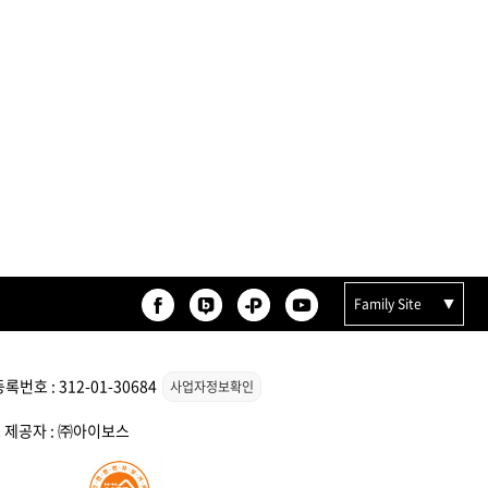
 오리
모로칸오일 보어 브러시
78,000원
Family Site
번호 : 312-01-30684
사업자정보확인
 컬크
ATS 스타일뮤즈 리액션 오일
120ml
스 제공자 : ㈜아이보스
30,000원